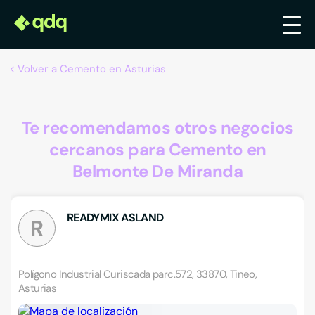
Volver a Cemento en Asturias
Te recomendamos otros negocios
cercanos para Cemento en
Belmonte De Miranda
READYMIX ASLAND
R
Polígono Industrial Curiscada parc.572, 33870, Tineo,
Asturias