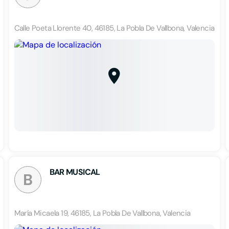
Calle Poeta Llorente 40, 46185, La Pobla De Vallbona, Valencia
BAR MUSICAL
B
María Micaela 19, 46185, La Pobla De Vallbona, Valencia