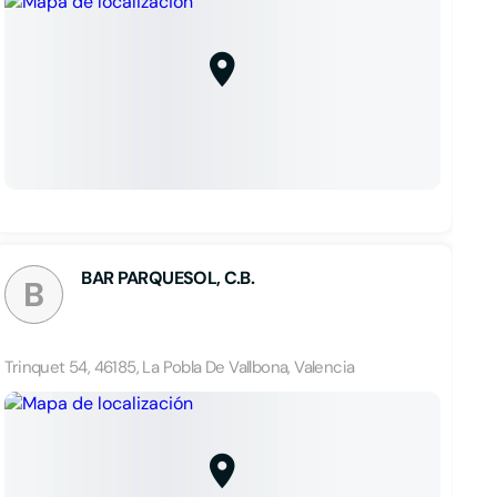
BAR PARQUESOL, C.B.
B
Trinquet 54, 46185, La Pobla De Vallbona, Valencia