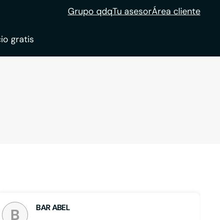
Grupo qdq
Tu asesor
Área cliente
io gratis
ble
tion
BAR ABEL
B