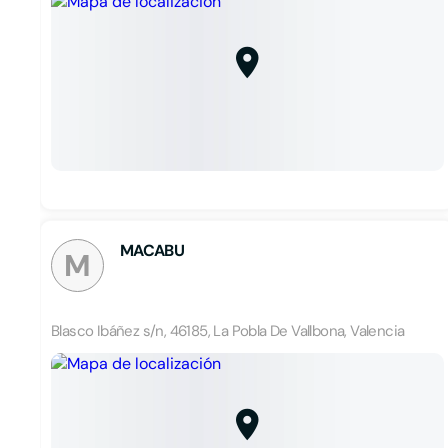
MACABU
M
Blasco Ibáñez s/n, 46185, La Pobla De Vallbona, Valencia