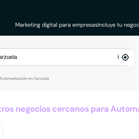
Marketing digital para empresas
Incluye tu negoc
ena
loca
Automatización en Zarzuela
os negocios cercanos para Automa