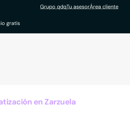
Grupo qdq
Tu asesor
Área cliente
io gratis
ble
tion
tización en Zarzuela