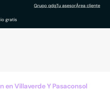
Grupo qdq
Tu asesor
Área cliente
io gratis
ble
tion
 en Villaverde Y Pasaconsol