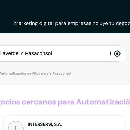
Marketing digital para empresas
Incluye tu negoc
ena
loca
Automatización en Villaverde Y Pasaconsol
cios cercanos para Automatización
INTERSERVI, S.A.
I