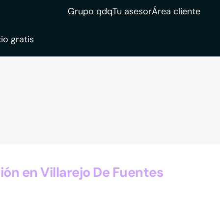
Grupo qdq
Tu asesor
Área cliente
io gratis
ble
tion
n en Villarejo De Fuentes