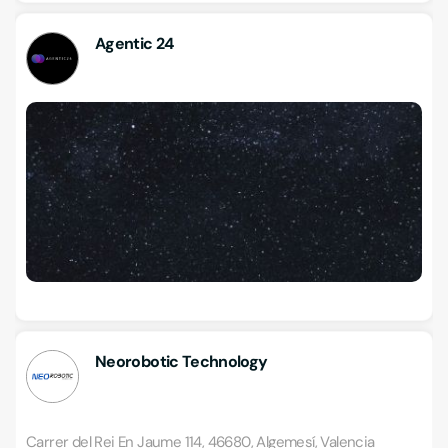
Agentic 24
Neorobotic Technology
Carrer del Rei En Jaume 114, 46680, Algemesí, Valencia