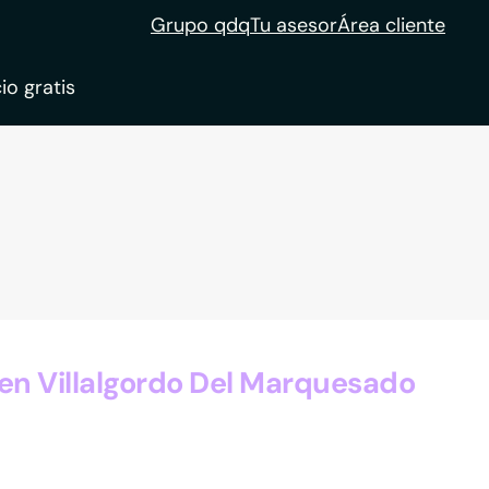
Grupo qdq
Tu asesor
Área cliente
io gratis
ble
tion
en Villalgordo Del Marquesado