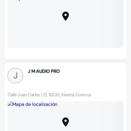
J M AUDIO PRO
J
Calle Juan Carlos I 21, 16235, Iniesta, Cuenca