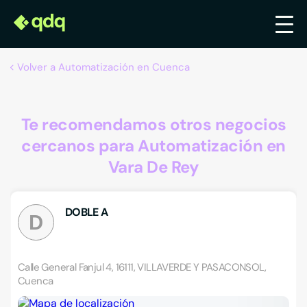
Volver a Automatización en Cuenca
Te recomendamos otros negocios
cercanos para Automatización en
Vara De Rey
DOBLE A
D
Calle General Fanjul 4, 16111, VILLAVERDE Y PASACONSOL,
Cuenca