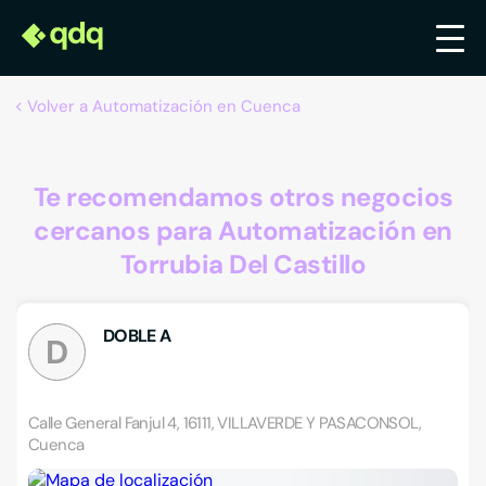
Volver a Automatización en Cuenca
Te recomendamos otros negocios
cercanos para Automatización en
Torrubia Del Castillo
DOBLE A
D
Calle General Fanjul 4, 16111, VILLAVERDE Y PASACONSOL,
Cuenca