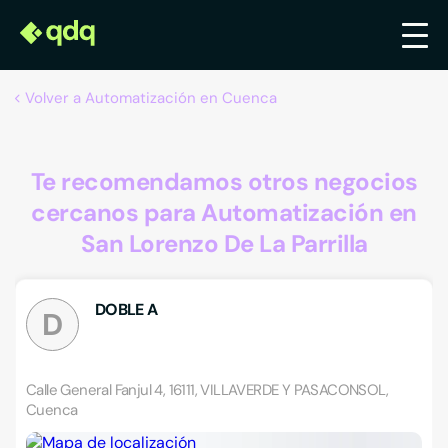
Volver a Automatización en Cuenca
Te recomendamos otros negocios
cercanos para Automatización en
San Lorenzo De La Parrilla
DOBLE A
D
Calle General Fanjul 4, 16111, VILLAVERDE Y PASACONSOL,
Cuenca