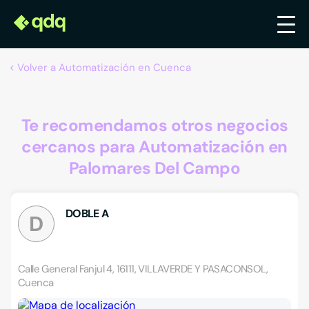
Volver a Automatización en Cuenca
Te recomendamos otros negocios
cercanos para Automatización en
Palomares Del Campo
DOBLE A
D
Calle General Fanjul 4, 16111, VILLAVERDE Y PASACONSOL,
Cuenca