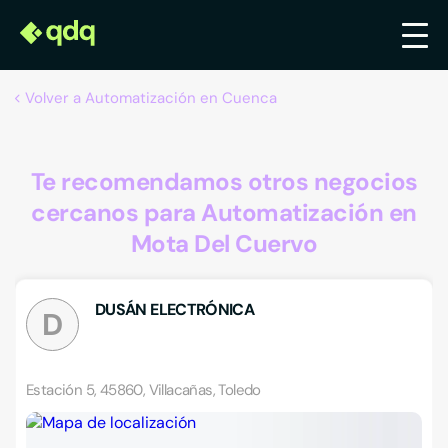
Volver a Automatización en Cuenca
Te recomendamos otros negocios
cercanos para Automatización en
Mota Del Cuervo
DUSÁN ELECTRÓNICA
D
Estación 5, 45860, Villacañas, Toledo