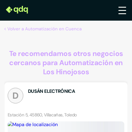
Volver a Automatización en Cuenca
Te recomendamos otros negocios
cercanos para Automatización en
Los Hinojosos
DUSÁN ELECTRÓNICA
D
Estación 5, 45860, Villacañas, Toledo