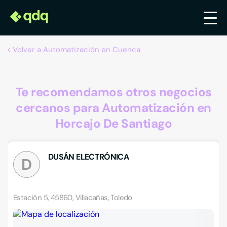
Volver a Automatización en Cuenca
Te recomendamos otros negocios
cercanos para Automatización en
Horcajo De Santiago
DUSÁN ELECTRÓNICA
D
Estación 5, 45860, Villacañas, Toledo