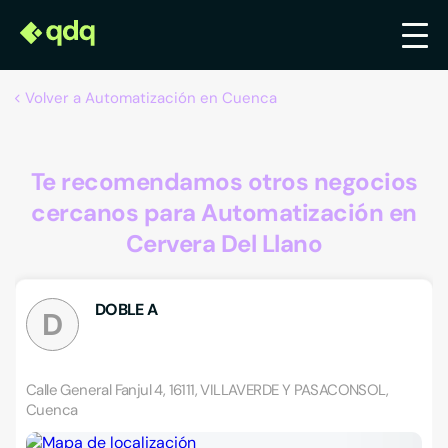
Volver a Automatización en Cuenca
Te recomendamos otros negocios
cercanos para Automatización en
Cervera Del Llano
DOBLE A
D
Calle General Fanjul 4, 16111, VILLAVERDE Y PASACONSOL,
Cuenca