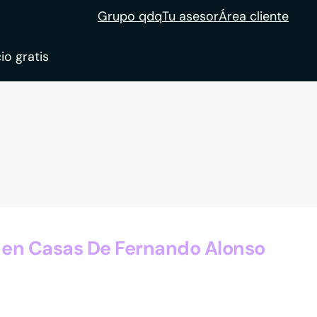
Grupo qdq
Tu asesor
Área cliente
io gratis
ble
tion
 en Casas De Fernando Alonso