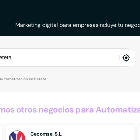
Marketing digital para empresas
Incluye tu negoc
ena
loca
Automatización en Beteta
os otros negocios para Automatiza
Cecomse, S.L.