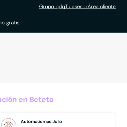
Grupo qdq
Tu asesor
Área cliente
io gratis
ble
tion
ción en Beteta
Automatismos Julio