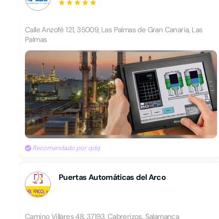
Calle Anzofé 121, 35009, Las Palmas de Gran Canaria, Las
Palmas
Recomendado por qdq
Puertas Automáticas del Arco
Camino Villares 48, 37193, Cabrerizos, Salamanca