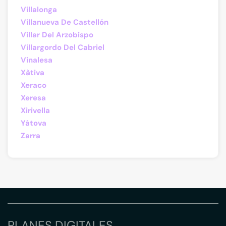
Villalonga
Villanueva De Castellón
Villar Del Arzobispo
Villargordo Del Cabriel
Vinalesa
Xàtiva
Xeraco
Xeresa
Xirivella
Yátova
Zarra
PLANES DIGITALES