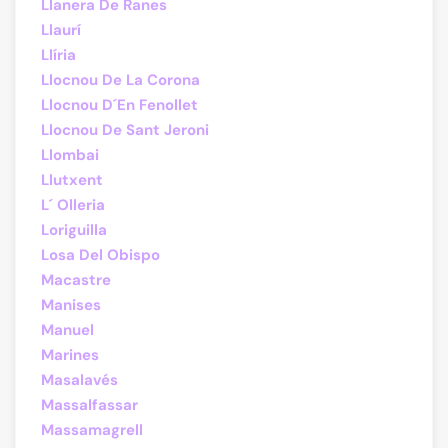
Llanera De Ranes
Llaurí
Llíria
Llocnou De La Corona
Llocnou D´En Fenollet
Llocnou De Sant Jeroni
Llombai
Llutxent
L´ Olleria
Loriguilla
Losa Del Obispo
Macastre
Manises
Manuel
Marines
Masalavés
Massalfassar
Massamagrell