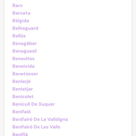
Barx
Barxeta
Bèlgida
Bellreguard
Bellús
Benagéber
Benaguasil
Benavites
Beneixida
Benetússer
Beniarjó
Beniatjar
Benicolet
Benicull De Xuquer
Benifaió
Benifairó De La Valldigna
Benifairó De Les Valls
Beniflá