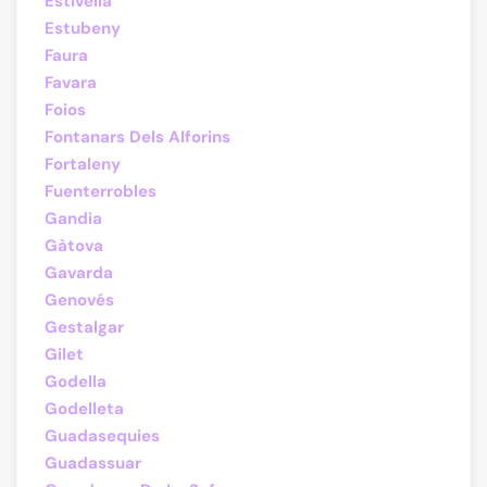
Estivella
Estubeny
Faura
Favara
Foios
Fontanars Dels Alforins
Fortaleny
Fuenterrobles
Gandia
Gàtova
Gavarda
Genovés
Gestalgar
Gilet
Godella
Godelleta
Guadasequies
Guadassuar