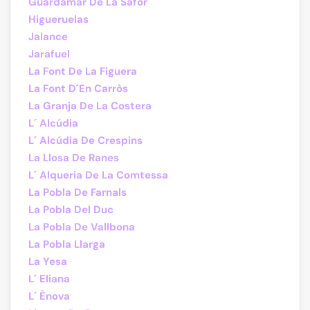
Guardamar De La Safor
Higueruelas
Jalance
Jarafuel
La Font De La Figuera
La Font D´En Carròs
La Granja De La Costera
L´ Alcúdia
L´ Alcúdia De Crespins
La Llosa De Ranes
L´ Alqueria De La Comtessa
La Pobla De Farnals
La Pobla Del Duc
La Pobla De Vallbona
La Pobla Llarga
La Yesa
L´ Eliana
L´ Ènova