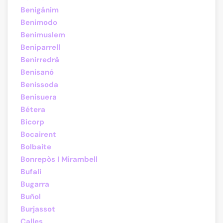
Benigánim
Benimodo
Benimuslem
Beniparrell
Benirredrà
Benisanó
Benissoda
Benisuera
Bétera
Bicorp
Bocairent
Bolbaite
Bonrepòs I Mirambell
Bufali
Bugarra
Buñol
Burjassot
Calles