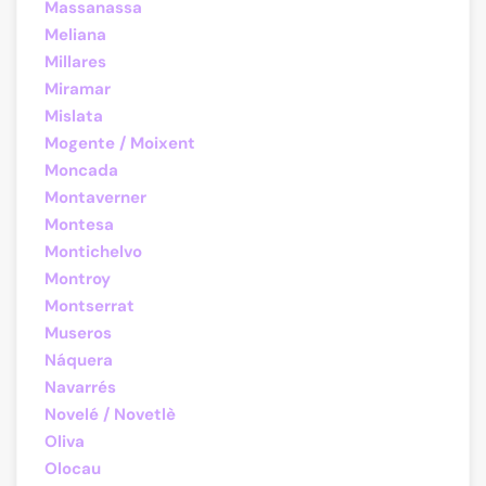
Massanassa
Meliana
Millares
Miramar
Mislata
Mogente / Moixent
Moncada
Montaverner
Montesa
Montichelvo
Montroy
Montserrat
Museros
Náquera
Navarrés
Novelé / Novetlè
Oliva
Olocau