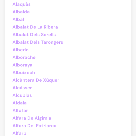
Alaquàs
Albaida
Albal
Albalat De La Ribera
Albalat Dels Sorells
Albalat Dels Tarongers
Alberic
Alborache
Alboraya
Albuixech
Alcàntera De Xúquer
Alcàsser
Alcublas
Aldaia
Alfafar
Alfara De Algimia
Alfara Del Patriarca
Alfarp