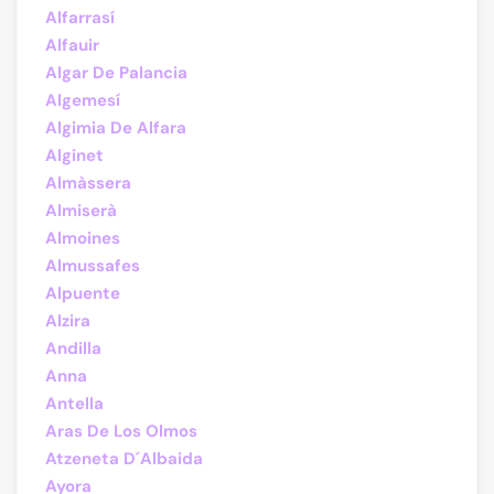
Alfarrasí
Alfauir
Algar De Palancia
Algemesí
Algimia De Alfara
Alginet
Almàssera
Almiserà
Almoines
Almussafes
Alpuente
Alzira
Andilla
Anna
Antella
Aras De Los Olmos
Atzeneta D´Albaida
Ayora