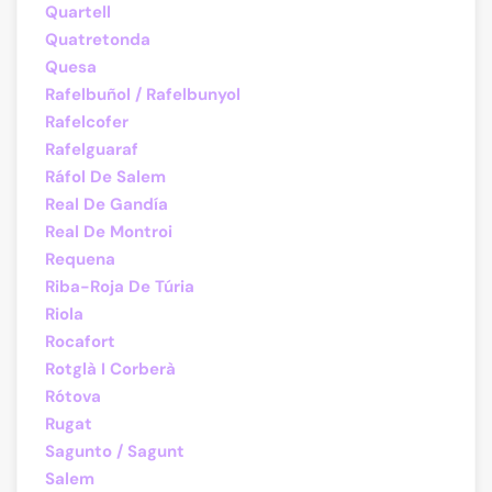
Quartell
Quatretonda
Quesa
Rafelbuñol / Rafelbunyol
Rafelcofer
Rafelguaraf
Ráfol De Salem
Real De Gandía
Real De Montroi
Requena
Riba-Roja De Túria
Riola
Rocafort
Rotglà I Corberà
Rótova
Rugat
Sagunto / Sagunt
Salem