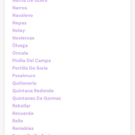
Nafría De Ucero
Narros
Navaleno
Nepas
Nolay
Noviercas
Ólvega
Oncala
Pinilla Del Campo
Portillo De Soria
Pozalmuro
Quiñonería
Quintana Redonda
Quintanas De Gormaz
Rebollar
Recuerda
Rello
Renieblas