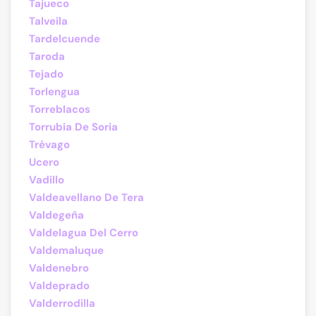
Tajueco
Talveila
Tardelcuende
Taroda
Tejado
Torlengua
Torreblacos
Torrubia De Soria
Trévago
Ucero
Vadillo
Valdeavellano De Tera
Valdegeña
Valdelagua Del Cerro
Valdemaluque
Valdenebro
Valdeprado
Valderrodilla