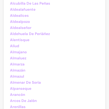
Alcubilla De Las Peñas
Aldealafuente
Aldealices
Aldealpozo
Aldealseñor
Aldehuela De Periáñez
Alentisque
Aliud
Almajano
Almaluez
Almarza
Almazán
Almazul
Almenar De Soria
Alpanseque
Arancón
Arcos De Jalón
Arenillas