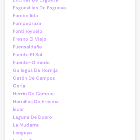
Encinas De Esgueva
Esguevillas De Esgueva
Fombellida
Fompedraza
Fontihoyuelo
Fresno El Viejo
Fuensaldaña
Fuente El Sol
Fuente-Olmedo
Gallegos De Hornija
Gatón De Campos
Geria
Herrín De Campos
Hornillos De Eresma
Íscar
Laguna De Duero
La Mudarra
Langayo