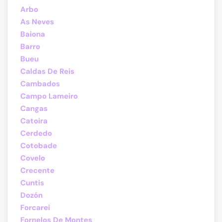
Arbo
As Neves
Baiona
Barro
Bueu
Caldas De Reis
Cambados
Campo Lameiro
Cangas
Catoira
Cerdedo
Cotobade
Covelo
Crecente
Cuntis
Dozón
Forcarei
Fornelos De Montes