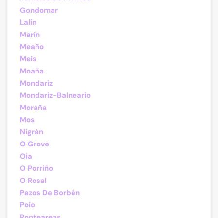
Gondomar
Lalín
Marín
Meaño
Meis
Moaña
Mondariz
Mondariz-Balneario
Moraña
Mos
Nigrán
O Grove
Oia
O Porriño
O Rosal
Pazos De Borbén
Poio
Ponteareas