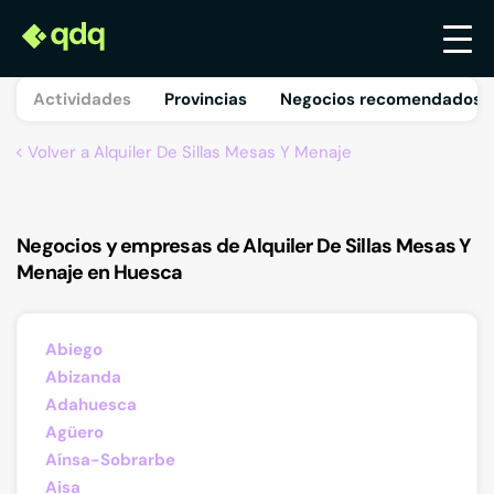
Actividades
Provincias
Negocios recomendados 
Volver a Alquiler De Sillas Mesas Y Menaje
Negocios y empresas de Alquiler De Sillas Mesas Y
Menaje en Huesca
Abiego
Abizanda
Adahuesca
Agüero
Aínsa-Sobrarbe
Aisa