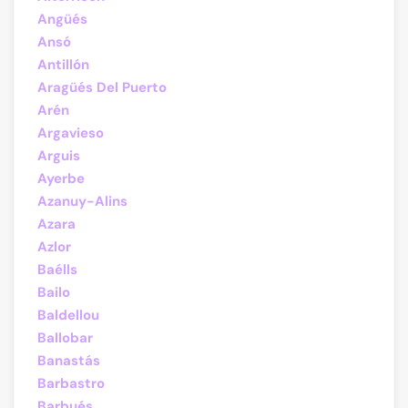
Angüés
Ansó
Antillón
Aragüés Del Puerto
Arén
Argavieso
Arguis
Ayerbe
Azanuy-Alins
Azara
Azlor
Baélls
Bailo
Baldellou
Ballobar
Banastás
Barbastro
Barbués