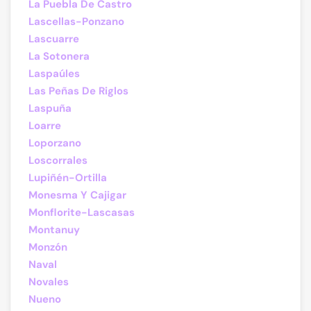
La Puebla De Castro
Lascellas-Ponzano
Lascuarre
La Sotonera
Laspaúles
Las Peñas De Riglos
Laspuña
Loarre
Loporzano
Loscorrales
Lupiñén-Ortilla
Monesma Y Cajigar
Monflorite-Lascasas
Montanuy
Monzón
Naval
Novales
Nueno