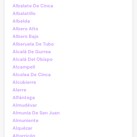
Albalate De Cinca
Albalatillo
Albelda
Albero Alto
Albero Bajo
Alberuela De Tubo
Alcalá De Gurrea
Alcalá Del Obispo
Alcampell
Alcolea De Cinca
Alcubierre
Alerre
Alfántega
Almudévar
Almunia De San Juan
Almuniente
Alquézar
Altorricón