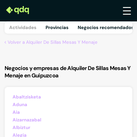
Actividades
Provincias
Negocios recomendados 
Volver a Alquiler De Sillas Mesas Y Menaje
Negocios y empresas de Alquiler De Sillas Mesas Y
Menaje en Guipuzcoa
Abaltzisketa
Aduna
Aia
Aizarnazabal
Albiztur
Alegia