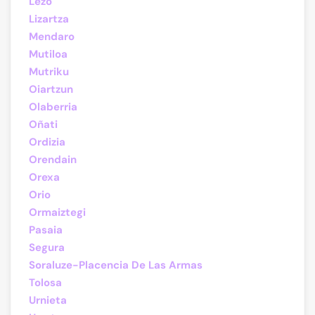
Lezo
Lizartza
Mendaro
Mutiloa
Mutriku
Oiartzun
Olaberria
Oñati
Ordizia
Orendain
Orexa
Orio
Ormaiztegi
Pasaia
Segura
Soraluze-Placencia De Las Armas
Tolosa
Urnieta