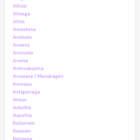
Alkiza
Altzaga
Altzo
Amezketa
Andoain
Anoeta
Antzuola
Arama
Aretxabaleta
Arrasate / Mondragón
Asteasu
Astigarraga
Ataun
Azkoitia
Azpeitia
Baliarrain
Beasain
Beizama