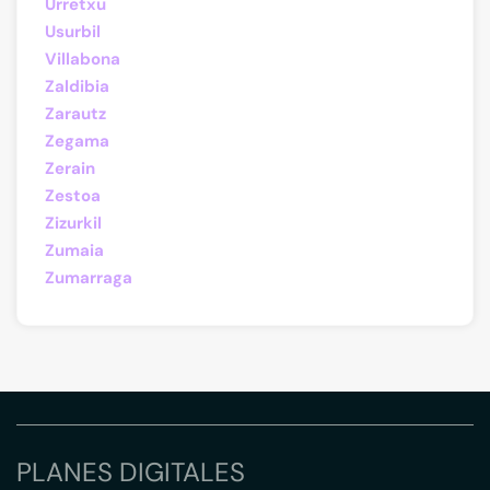
Urretxu
Usurbil
Villabona
Zaldibia
Zarautz
Zegama
Zerain
Zestoa
Zizurkil
Zumaia
Zumarraga
PLANES DIGITALES