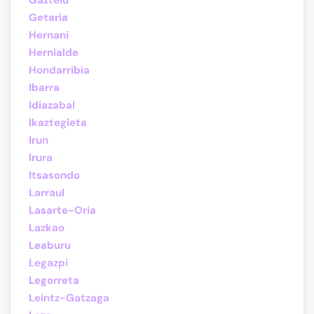
Gaztelu
Getaria
Hernani
Hernialde
Hondarribia
Ibarra
Idiazabal
Ikaztegieta
Irun
Irura
Itsasondo
Larraul
Lasarte-Oria
Lazkao
Leaburu
Legazpi
Legorreta
Leintz-Gatzaga