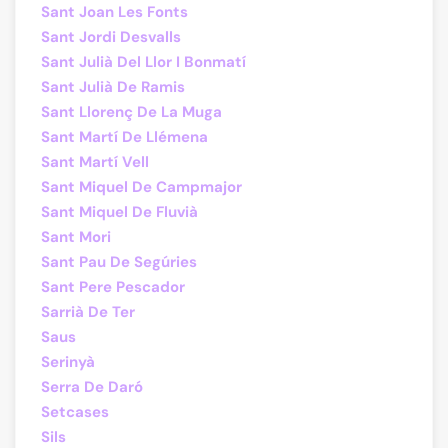
Sant Joan Les Fonts
Sant Jordi Desvalls
Sant Julià Del Llor I Bonmatí
Sant Julià De Ramis
Sant Llorenç De La Muga
Sant Martí De Llémena
Sant Martí Vell
Sant Miquel De Campmajor
Sant Miquel De Fluvià
Sant Mori
Sant Pau De Segúries
Sant Pere Pescador
Sarrià De Ter
Saus
Serinyà
Serra De Daró
Setcases
Sils