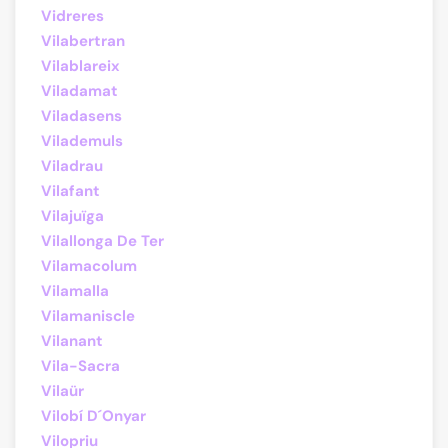
Vidreres
Vilabertran
Vilablareix
Viladamat
Viladasens
Vilademuls
Viladrau
Vilafant
Vilajuïga
Vilallonga De Ter
Vilamacolum
Vilamalla
Vilamaniscle
Vilanant
Vila-Sacra
Vilaür
Vilobí D´Onyar
Vilopriu