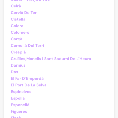
Celrà
Cervià De Ter
Cistella
Colera
Colomers
Corçà
Cornellà Del Terri
Crespià
Cruïlles,Monells I Sant Sadurní De L´Heura
Darnius
Das
El Far D´Empordà
El Port De La Selva
Espinelves
Espolla
Esponellà
Figueres