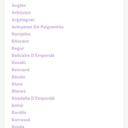
Anglès
Arbúcies
Argelaguer
Avinyonet De Puigventós
Banyoles
Bàscara
Begur
Bellcaire D´Empordà
Besalú
Bescanó
Beuda
Biure
Blanes
Boadella D´Empordà
Bolvir
Bordils
Borrassà
Breda