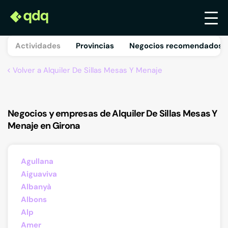
Actividades
Provincias
Negocios recomendados 
Volver a Alquiler De Sillas Mesas Y Menaje
Negocios y empresas de Alquiler De Sillas Mesas Y
Menaje en Girona
Agullana
Aiguaviva
Albanyà
Albons
Alp
Amer