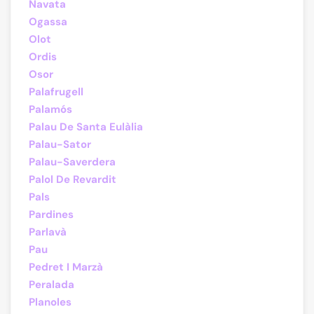
Navata
Ogassa
Olot
Ordis
Osor
Palafrugell
Palamós
Palau De Santa Eulàlia
Palau-Sator
Palau-Saverdera
Palol De Revardit
Pals
Pardines
Parlavà
Pau
Pedret I Marzà
Peralada
Planoles