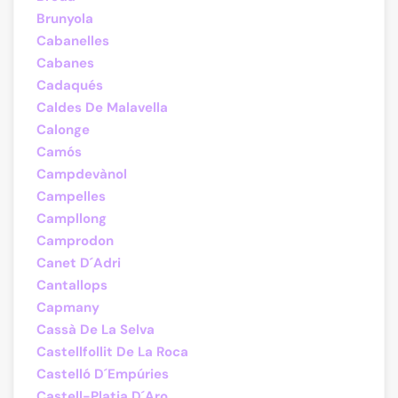
Brunyola
Cabanelles
Cabanes
Cadaqués
Caldes De Malavella
Calonge
Camós
Campdevànol
Campelles
Campllong
Camprodon
Canet D´Adri
Cantallops
Capmany
Cassà De La Selva
Castellfollit De La Roca
Castelló D´Empúries
Castell-Platja D´Aro