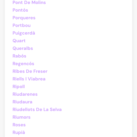
Pont De Molins
Pontós
Porqueres
Portbou
Puigcerdà
Quart
Queralbs
Rabós
Regencós
Ribes De Freser
Riells I Viabrea
Ripoll
Riudarenes
Riudaura
Riudellots De La Selva
Riumors
Roses
Rupià