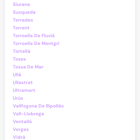
Siurana
Susqueda
Terrades
Torrent
Torroella De Fluvià
Torroella De Montgrí
Tortellà
Toses
Tossa De Mar
Ullà
Ullastret
Ultramort
Urús
Vallfogona De Ripollès
Vall-Llobrega
Ventalló
Verges
Vidrà