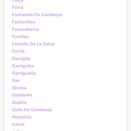
Flaçà
Foixà
Fontanals De Cerdanya
Fontanilles
Fontcoberta
Forallac
Fornells De La Selva
Fortià
Garrigàs
Garrigoles
Garriguella
Ger
Girona
Gombrèn
Gualta
Guils De Cerdanya
Hostalric
Isòvol