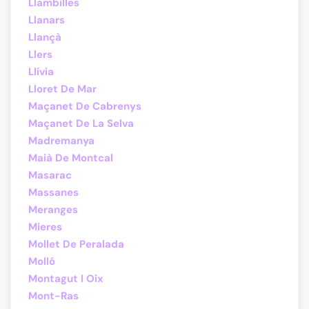
Llambilles
Llanars
Llançà
Llers
Llívia
Lloret De Mar
Maçanet De Cabrenys
Maçanet De La Selva
Madremanya
Maià De Montcal
Masarac
Massanes
Meranges
Mieres
Mollet De Peralada
Molló
Montagut I Oix
Mont-Ras