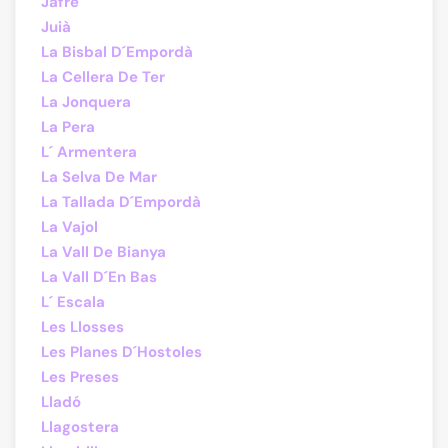
Jafre
Juià
La Bisbal D´Empordà
La Cellera De Ter
La Jonquera
La Pera
L´ Armentera
La Selva De Mar
La Tallada D´Empordà
La Vajol
La Vall De Bianya
La Vall D´En Bas
L´ Escala
Les Llosses
Les Planes D´Hostoles
Les Preses
Lladó
Llagostera