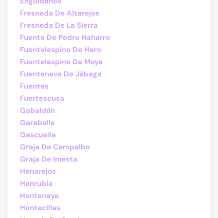
Enguídanos
Fresneda De Altarejos
Fresneda De La Sierra
Fuente De Pedro Naharro
Fuentelespino De Haro
Fuentelespino De Moya
Fuentenava De Jábaga
Fuentes
Fuertescusa
Gabaldón
Garaballa
Gascueña
Graja De Campalbo
Graja De Iniesta
Henarejos
Honrubia
Hontanaya
Hontecillas