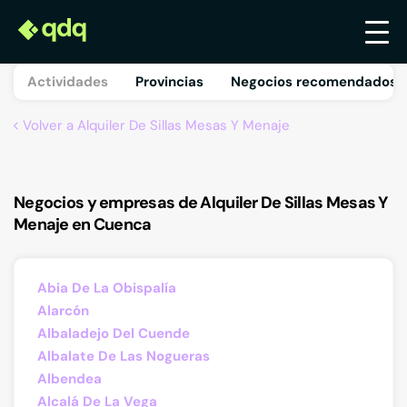
Actividades
Provincias
Negocios recomendados 
Volver a Alquiler De Sillas Mesas Y Menaje
Negocios y empresas de Alquiler De Sillas Mesas Y
Menaje en Cuenca
Abia De La Obispalía
Alarcón
Albaladejo Del Cuende
Albalate De Las Nogueras
Albendea
Alcalá De La Vega