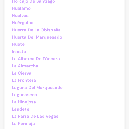
Horcajo De Santiago
Huélamo
Huelves
Huérguina
Huerta De La Obispalía
Huerta Del Marquesado
Huete
Iniesta
La Alberca De Záncara
La Almarcha
La Cierva
La Frontera
Laguna Del Marquesado
Lagunaseca
La Hinojosa
Landete
La Parra De Las Vegas
La Peraleja