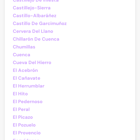
Castillejo De Iniesta
Castillejo-Sierra
Castillo-Albaráñez
Castillo De Garcimuñoz
Cervera Del Llano
Chillarón De Cuenca
Chumillas
Cuenca
Cueva Del Hierro
El Acebrón
El Cañavate
El Herrumblar
El Hito
El Pedernoso
El Peral
El Picazo
El Pozuelo
El Provencio