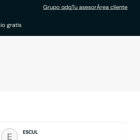
Grupo qdq
Tu asesor
Área cliente
io gratis
ble
tion
ESCUL
E