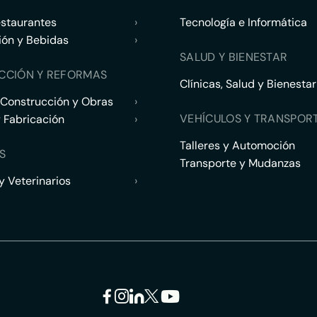
estaurantes
›
Tecnología e Informática
ión y Bebidas
›
SALUD Y BIENESTAR
CCIÓN Y REFORMAS
Clínicas, Salud y Bienestar
 Construcción y Obras
›
VEHÍCULOS Y TRANSPOR
y Fabricación
›
Talleres y Automoción
S
Transporte y Mudanzas
 Veterinarios
›