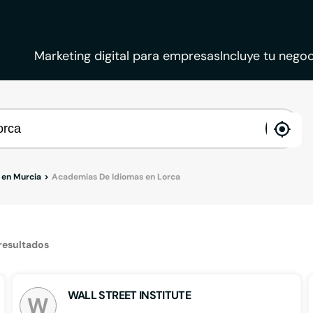
Marketing digital para empresas
Incluye tu negoc
ena
loca
 en Murcia
Academias De Idiomas en Lorca
resultados
WALL STREET INSTITUTE
W