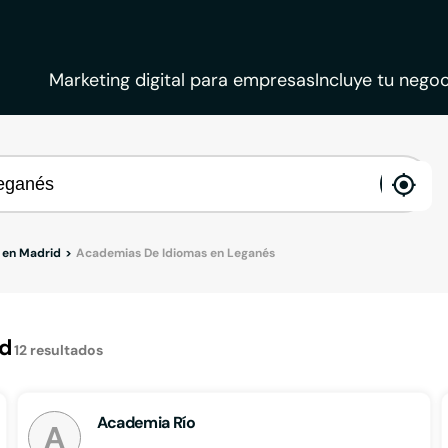
Marketing digital para empresas
Incluye tu negoc
ena
loca
 en Madrid
Academias De Idiomas en Leganés
d
12
resultados
Academia Río
A