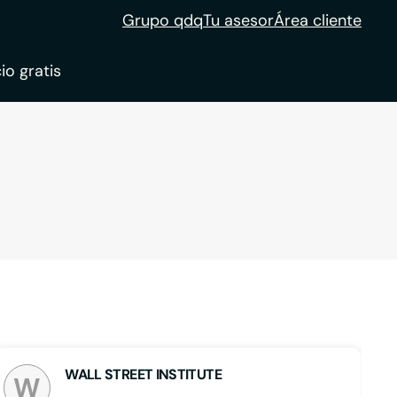
Grupo qdq
Tu asesor
Área cliente
io gratis
ble
tion
WALL STREET INSTITUTE
W