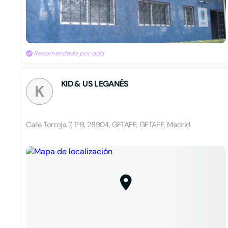
Recomendado por qdq
KID & US LEGANÉS
K
Calle Torroja 7, 1ºB, 28904, GETAFE, GETAFE, Madrid