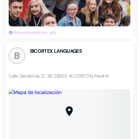
Recomendado por qdq
BICORTEX LANGUAGES
B
Calle Gardenias 12, 3B, 28925, ALCORCÓN, Madrid