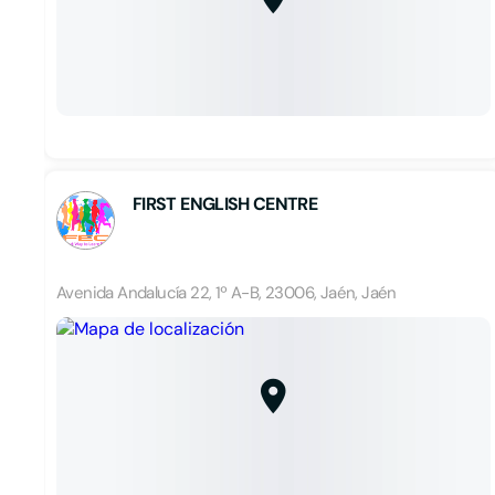
FIRST ENGLISH CENTRE
Avenida Andalucía 22, 1º A-B, 23006, Jaén, Jaén