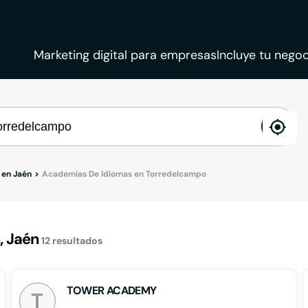
Marketing digital para empresas
Incluye tu negoc
ena
loca
 en Jaén
Academias De Idiomas en Torredelcampo
, Jaén
12
resultados
TOWER ACADEMY
T