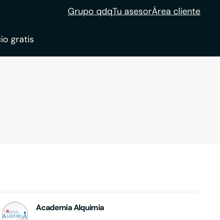
Grupo qdq
Tu asesor
Área cliente
io gratis
ble
tion
Academia Alquimia