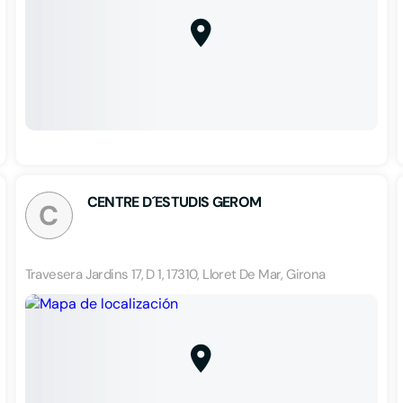
CENTRE D´ESTUDIS GEROM
C
Travesera Jardins 17, D 1, 17310, Lloret De Mar, Girona