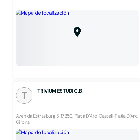
TRIVIUM ESTUDI C.B.
T
Avenida Estrasburg 6, 17250, Platja D´Aro, Castell-Platja D´Aro,
Girona