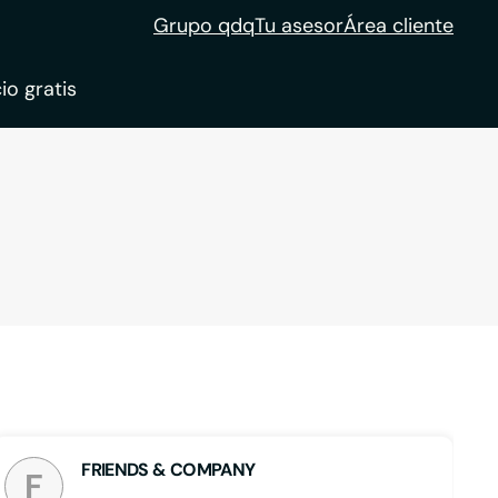
Grupo qdq
Tu asesor
Área cliente
io gratis
ble
tion
FRIENDS & COMPANY
F