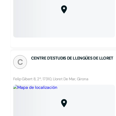
CENTRE D´ESTUDIS DE LLENGÜES DE LLORET
C
Felip Gibert 8, 2º, 17310, Lloret De Mar, Girona