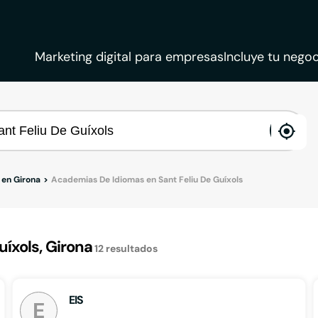
Marketing digital para empresas
Incluye tu negoc
ena
loca
 en Girona
Academias De Idiomas en Sant Feliu De Guíxols
íxols, Girona
12
resultados
EIS
E