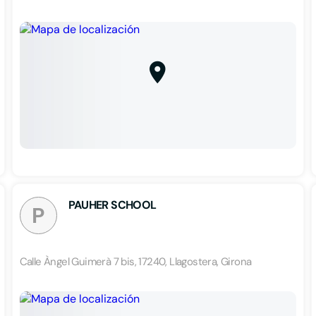
PAUHER SCHOOL
P
Calle Àngel Guimerà 7 bis, 17240, Llagostera, Girona