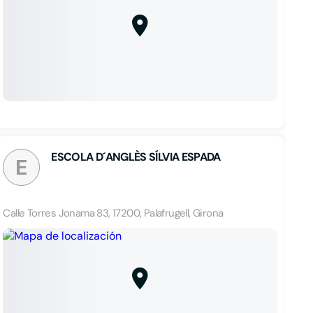
ESCOLA D´ANGLÈS SÍLVIA ESPADA
E
Calle Torres Jonama 83, 17200, Palafrugell, Girona