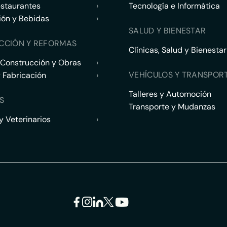
estaurantes
›
Tecnología e Informática
ión y Bebidas
›
SALUD Y BIENESTAR
CCIÓN Y REFORMAS
Clínicas, Salud y Bienestar
 Construcción y Obras
›
VEHÍCULOS Y TRANSPOR
y Fabricación
›
Talleres y Automoción
S
Transporte y Mudanzas
 Veterinarios
›