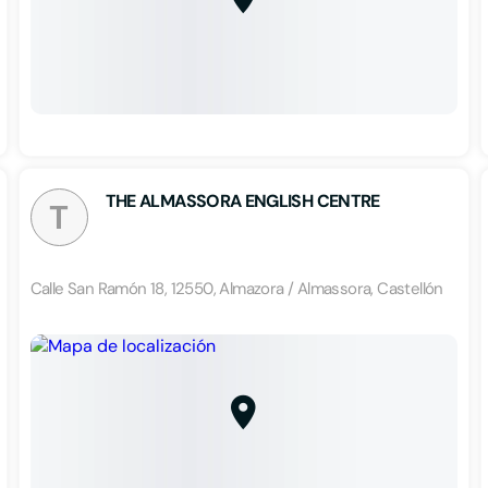
THE ALMASSORA ENGLISH CENTRE
T
Calle San Ramón 18, 12550, Almazora / Almassora, Castellón