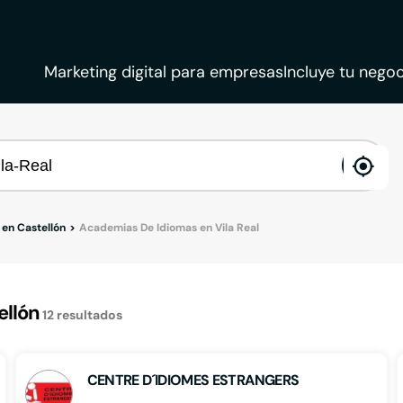
Marketing digital para empresas
Incluye tu negoc
ena
loca
en Castellón
Academias De Idiomas en Vila Real
ellón
12
resultados
CENTRE D´IDIOMES ESTRANGERS