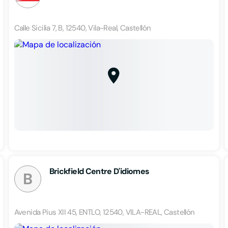
Calle Sicilia 7, B, 12540, Vila-Real, Castellón
Brickfield Centre D'idiomes
B
Avenida Pius XII 45, ENTLO, 12540, VILA-REAL, Castellón