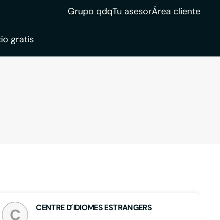
Grupo qdq
Tu asesor
Área cliente
io gratis
ble
tion
CENTRE D´IDIOMES ESTRANGERS
C