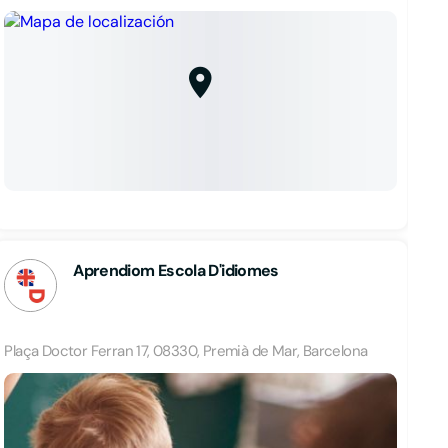
Aprendiom Escola D'idiomes
Plaça Doctor Ferran 17, 08330, Premià de Mar, Barcelona