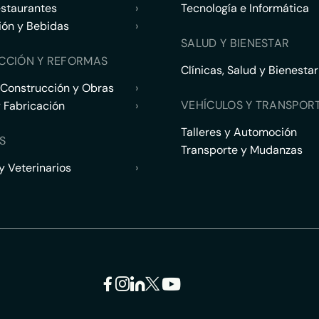
estaurantes
›
Tecnología e Informática
ión y Bebidas
›
SALUD Y BIENESTAR
CCIÓN Y REFORMAS
Clínicas, Salud y Bienestar
 Construcción y Obras
›
VEHÍCULOS Y TRANSPOR
y Fabricación
›
Talleres y Automoción
S
Transporte y Mudanzas
 Veterinarios
›