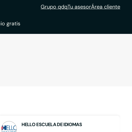
Grupo qdq
Tu asesor
Área cliente
io gratis
ble
tion
HELLO ESCUELA DE IDIOMAS