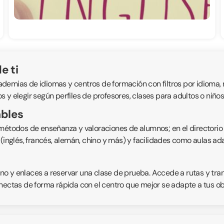
e ti
emias de idiomas y centros de formación con filtros por idioma, niv
 y elegir según perfiles de profesores, clases para adultos o niño
ables
 métodos de enseñanza y valoraciones de alumnos; en el directorio
s (inglés, francés, alemán, chino y más) y facilidades como aulas 
fono y enlaces a reservar una clase de prueba. Accede a rutas y tr
nectas de forma rápida con el centro que mejor se adapte a tus obje