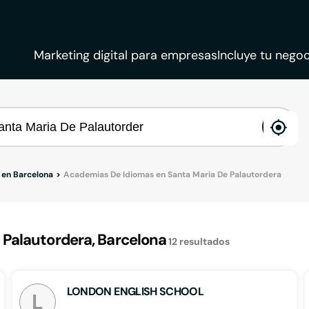
Marketing digital para empresas
Incluye tu negoc
ena
loca
 en Barcelona
Academias De Idiomas en Santa Maria De Palautordera
 Palautordera, Barcelona
12
resultados
LONDON ENGLISH SCHOOL
L