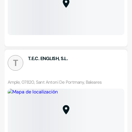
T.E.C. ENGLISH, S.L.
T
Ample, 07820, Sant Antoni De Portmany, Baleares