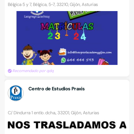
Bélgica 5 y 7, Bélgica, 5-7, 33210, Gijón, Asturias
Recomendado por qdq
Centro de Estudios Praxis
C/ Dindurra 1 entlo. dcha., 33201, Gijón, Asturias