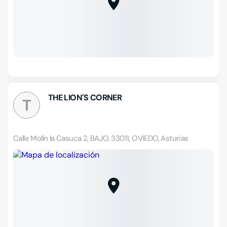
THE LION´S CORNER
T
Calle Molín la Casuca 2, BAJO, 33011, OVIEDO, Asturias