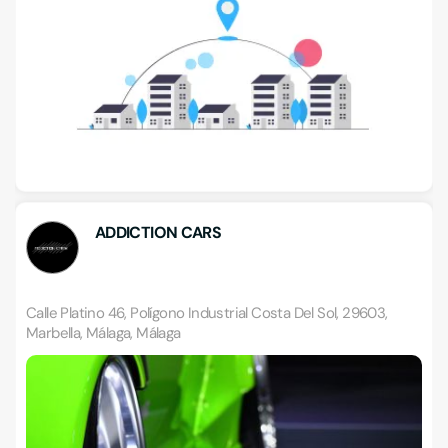
ADDICTION CARS
Calle Platino 46, Polígono Industrial Costa Del Sol, 29603,
Marbella, Málaga, Málaga