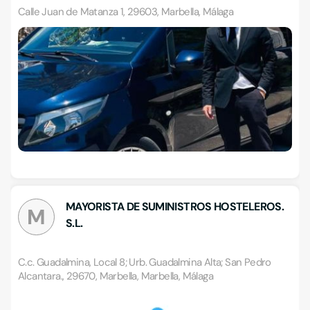
Calle Juan de Matanza 1, 29603, Marbella, Málaga
MAYORISTA DE SUMINISTROS HOSTELEROS.
M
S.L.
C.c. Guadalmina, Local 8; Urb. Guadalmina Alta; San Pedro
Alcantara., 29670, Marbella, Marbella, Málaga