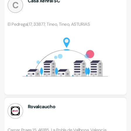
Casa Xenral SC
C
El Pedregal,17, 33877, Tineo, Tineo, ASTURIAS
Rovalcaucho
Carrer Praga 15, 46185, La Pobla de Vallbona, Valencia