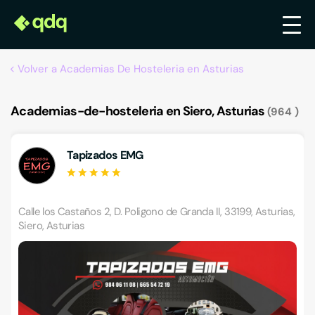
Volver a Academias De Hosteleria en Asturias
Academias-de-hosteleria en Siero, Asturias
964
Tapizados EMG
Calle los Castaños 2, D. Poligono de Granda II, 33199, Asturias,
Siero, Asturias