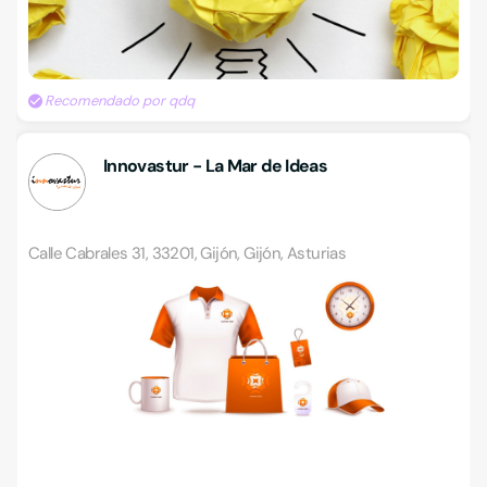
Recomendado por qdq
Innovastur - La Mar de Ideas
Calle Cabrales 31, 33201, Gijón, Gijón, Asturias