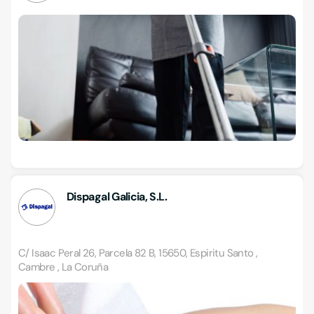
Dispagal Galicia, S.L.
C/ Isaac Peral 26, Parcela 82 B, 15650, Espiritu Santo ,
Cambre , La Coruña