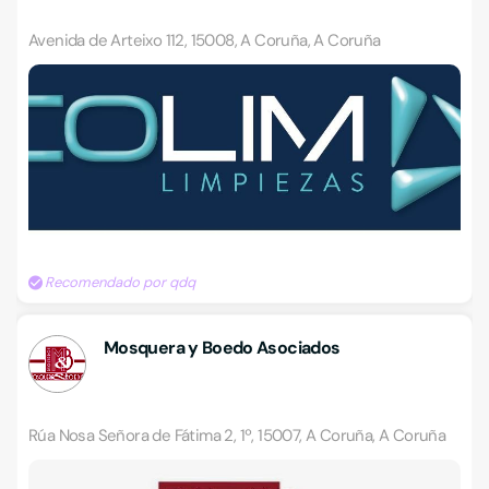
Avenida de Arteixo 112, 15008, A Coruña, A Coruña
Recomendado por qdq
Mosquera y Boedo Asociados
Rúa Nosa Señora de Fátima 2, 1º, 15007, A Coruña, A Coruña