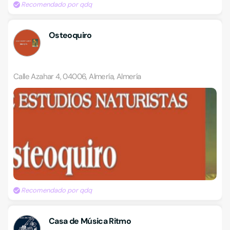
Recomendado por qdq
Osteoquiro
Calle Azahar 4, 04006, Almería, Almería
Recomendado por qdq
Casa de Música Ritmo