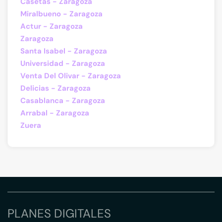
Casetas - Zaragoza
Miralbueno - Zaragoza
Actur - Zaragoza
Zaragoza
Santa Isabel - Zaragoza
Universidad - Zaragoza
Venta Del Olivar - Zaragoza
Delicias - Zaragoza
Casablanca - Zaragoza
Arrabal - Zaragoza
Zuera
PLANES DIGITALES