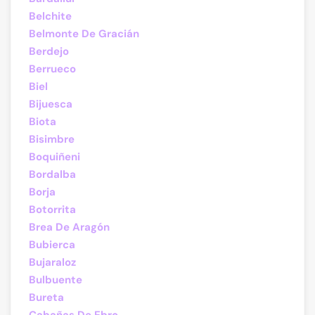
Belchite
Belmonte De Gracián
Berdejo
Berrueco
Biel
Bijuesca
Biota
Bisimbre
Boquiñeni
Bordalba
Borja
Botorrita
Brea De Aragón
Bubierca
Bujaraloz
Bulbuente
Bureta