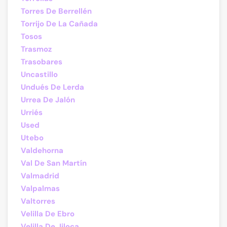
Torres De Berrellén
Torrijo De La Cañada
Tosos
Trasmoz
Trasobares
Uncastillo
Undués De Lerda
Urrea De Jalón
Urriés
Used
Utebo
Valdehorna
Val De San Martín
Valmadrid
Valpalmas
Valtorres
Velilla De Ebro
Velilla De Jiloca