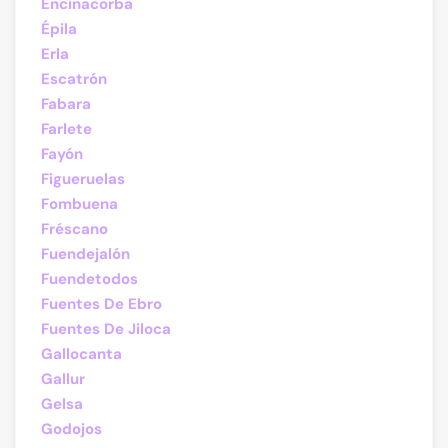
Encinacorba
Épila
Erla
Escatrón
Fabara
Farlete
Fayón
Figueruelas
Fombuena
Fréscano
Fuendejalón
Fuendetodos
Fuentes De Ebro
Fuentes De Jiloca
Gallocanta
Gallur
Gelsa
Godojos