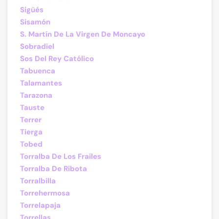
Sigüés
Sisamón
S. Martín De La Virgen De Moncayo
Sobradiel
Sos Del Rey Católico
Tabuenca
Talamantes
Tarazona
Tauste
Terrer
Tierga
Tobed
Torralba De Los Frailes
Torralba De Ribota
Torralbilla
Torrehermosa
Torrelapaja
Torrellas