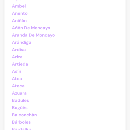
Ambel
Anento
Aniñón
Añón De Moncayo
Aranda De Moncayo
Arándiga
Ardisa
Ariza
Artieda
Asín
Atea
Ateca
Azuara
Badules
Bagüés
Balconchán
Bárboles
Bardallur