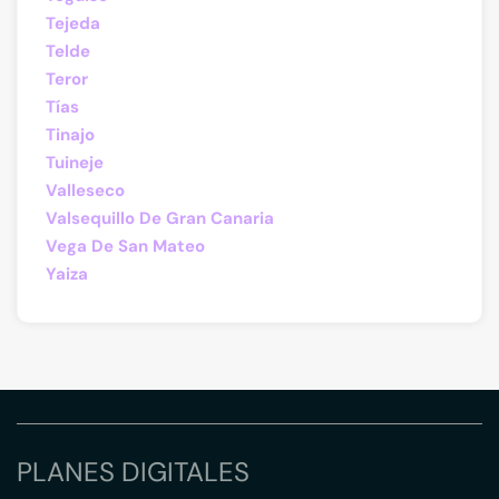
Tejeda
Telde
Teror
Tías
Tinajo
Tuineje
Valleseco
Valsequillo De Gran Canaria
Vega De San Mateo
Yaiza
PLANES DIGITALES