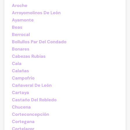
Aroche
Arroyomolinos De León
Ayamonte
Beas
Berrocal
Bollullos Par Del Condado
Bonares
Cabezas Rubias
Cala
Calañas
Campofrío
Cañaveral De León
Cartaya
Castaño Del Robledo
Chucena
Corteconcepción
Cortegana
Cortelazor