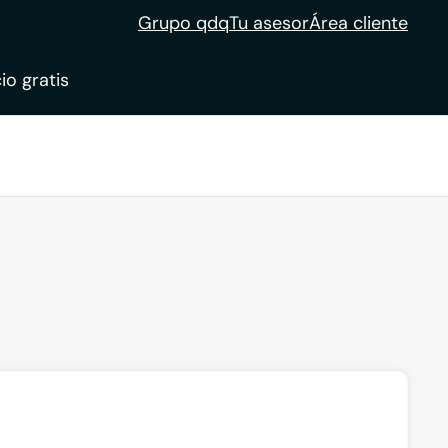
Grupo qdq
Tu asesor
Área cliente
io gratis