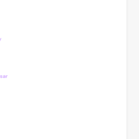
y
sar