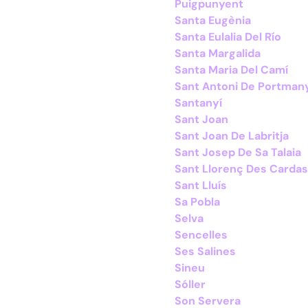
Puigpunyent
Santa Eugènia
Santa Eulalia Del Río
Santa Margalida
Santa Maria Del Camí
Sant Antoni De Portman
Santanyí
Sant Joan
Sant Joan De Labritja
Sant Josep De Sa Talaia
Sant Llorenç Des Cardas
Sant Lluís
Sa Pobla
Selva
Sencelles
Ses Salines
Sineu
Sóller
Son Servera