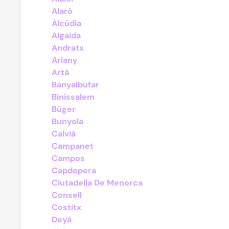
Alaró
Alcúdia
Algaida
Andratx
Ariany
Artà
Banyalbufar
Binissalem
Búger
Bunyola
Calvià
Campanet
Campos
Capdepera
Ciutadella De Menorca
Consell
Costitx
Deyá