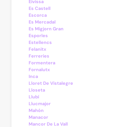
Eivissa
Es Castell
Escorca
Es Mercadal
Es Migjorn Gran
Esporles
Estellencs
Felanitx
Ferreries
Formentera
Fornalutx
Inca
Lloret De Vistalegre
Lloseta
Llubí
Llucmajor
Mahón
Manacor
Mancor De La Vall