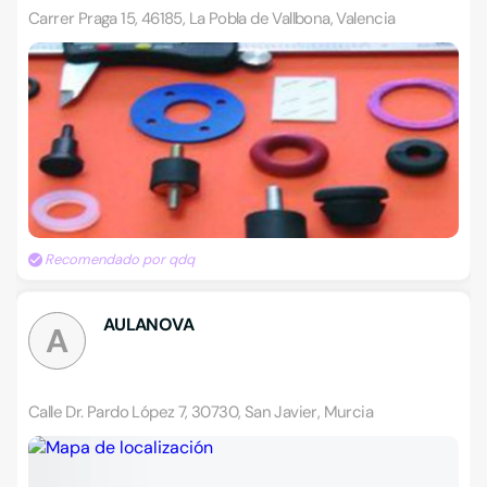
Carrer Praga 15, 46185, La Pobla de Vallbona, Valencia
Recomendado por qdq
AULANOVA
A
Calle Dr. Pardo López 7, 30730, San Javier, Murcia