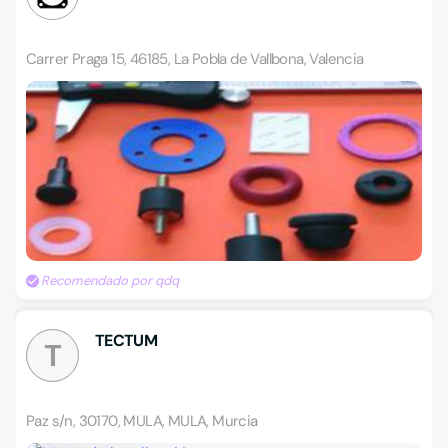
Carrer Praga 15, 46185, La Pobla de Vallbona, Valencia
Recomendado por qdq
TECTUM
T
Paz s/n, 30170, MULA, MULA, Murcia