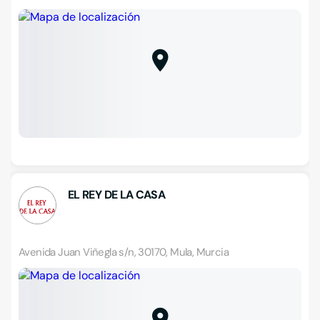
EL REY DE LA CASA
Avenida Juan Viñegla s/n, 30170, Mula, Murcia