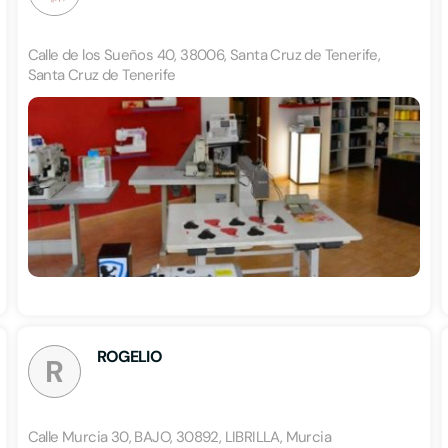
Calle de los Sueños 40, 38006, Santa Cruz de Tenerife,
Santa Cruz de Tenerife
ROGELIO
R
Calle Murcia 30, BAJO, 30892, LIBRILLA, Murcia