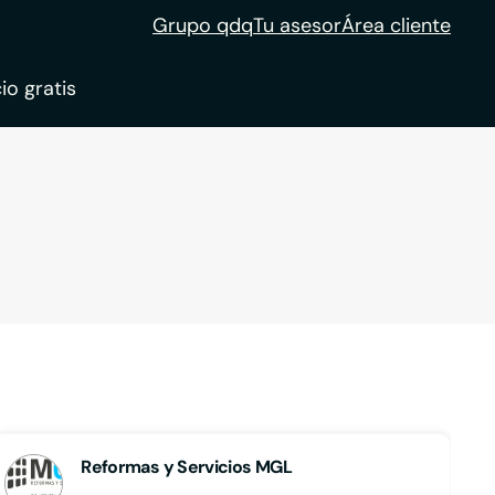
Grupo qdq
Tu asesor
Área cliente
io gratis
ble
tion
Reformas y Servicios MGL