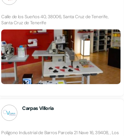
Calle de los Sueños 40, 38006, Santa Cruz de Tenerife,
Santa Cruz de Tenerife
Carpas Villoria
Polígono Industrial de Barros Parcela 21 Nave 16, 39408, , Los