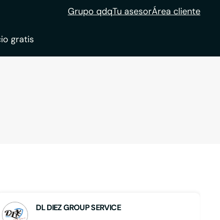
Grupo qdq
Tu asesor
Área cliente
io gratis
ble
tion
DL DIEZ GROUP SERVICE