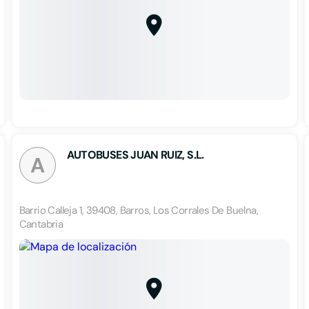
AUTOBUSES JUAN RUIZ, S.L.
A
Barrio Calleja 1, 39408, Barros, Los Corrales De Buelna,
Cantabria