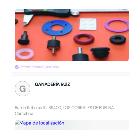
Recomendado por qdq
GANADERÍA RUÍZ
G
Barrio Rebujas 15, 39400, LOS CORRALES DE BUELNA,
Cantabria