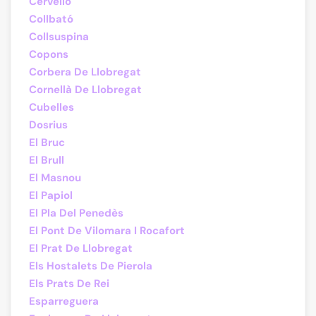
Cervelló
Collbató
Collsuspina
Copons
Corbera De Llobregat
Cornellà De Llobregat
Cubelles
Dosrius
El Bruc
El Brull
El Masnou
El Papiol
El Pla Del Penedès
El Pont De Vilomara I Rocafort
El Prat De Llobregat
Els Hostalets De Pierola
Els Prats De Rei
Esparreguera