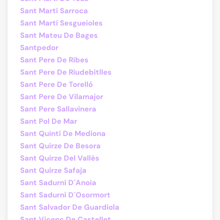
Sant Martí Sarroca
Sant Martí Sesgueioles
Sant Mateu De Bages
Santpedor
Sant Pere De Ribes
Sant Pere De Riudebitlles
Sant Pere De Torelló
Sant Pere De Vilamajor
Sant Pere Sallavinera
Sant Pol De Mar
Sant Quintí De Mediona
Sant Quirze De Besora
Sant Quirze Del Vallès
Sant Quirze Safaja
Sant Sadurní D´Anoia
Sant Sadurní D´Osormort
Sant Salvador De Guardiola
Sant Vicenç De Castellet