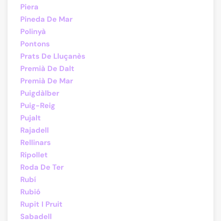
Piera
Pineda De Mar
Polinyà
Pontons
Prats De Lluçanès
Premià De Dalt
Premià De Mar
Puigdàlber
Puig-Reig
Pujalt
Rajadell
Rellinars
Ripollet
Roda De Ter
Rubí
Rubió
Rupit I Pruit
Sabadell