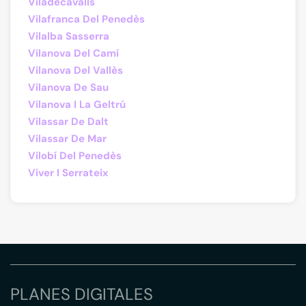
Viladecavalls
Vilafranca Del Penedès
Vilalba Sasserra
Vilanova Del Camí
Vilanova Del Vallès
Vilanova De Sau
Vilanova I La Geltrú
Vilassar De Dalt
Vilassar De Mar
Vilobí Del Penedès
Viver I Serrateix
PLANES DIGITALES