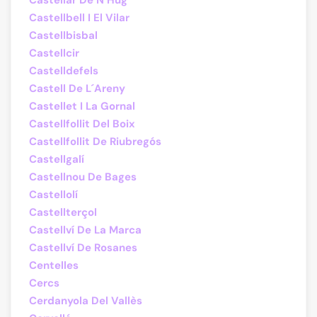
Castellar De N´Hug
Castellbell I El Vilar
Castellbisbal
Castellcir
Castelldefels
Castell De L´Areny
Castellet I La Gornal
Castellfollit Del Boix
Castellfollit De Riubregós
Castellgalí
Castellnou De Bages
Castellolí
Castellterçol
Castellví De La Marca
Castellví De Rosanes
Centelles
Cercs
Cerdanyola Del Vallès