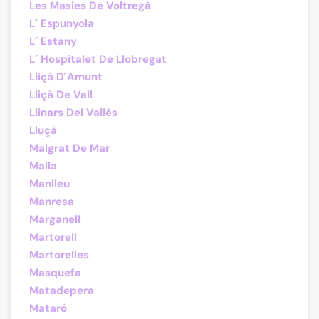
Les Masies De Voltregà
L´ Espunyola
L´ Estany
L´ Hospitalet De Llobregat
Lliçà D´Amunt
Lliçà De Vall
Llinars Del Vallès
Lluçà
Malgrat De Mar
Malla
Manlleu
Manresa
Marganell
Martorell
Martorelles
Masquefa
Matadepera
Mataró