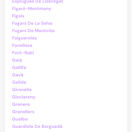
Esplugues De Llobregat
Figaró-Montmany
Fígols
Fogars De La Selva
Fogars De Montclús
Folgueroles
Fonollosa
Font-Rubí
Gaià
Gallifa
Gavà
Gelida
Gironella
Gisclareny
Granera
Granollers
Gualba
Guardiola De Berguedà