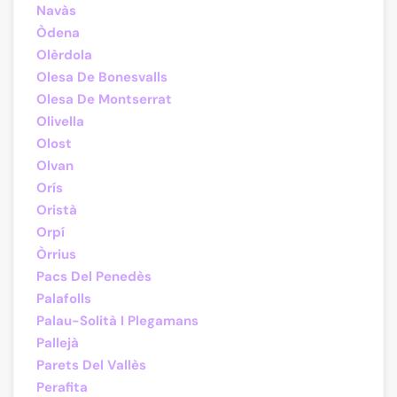
Navàs
Òdena
Olèrdola
Olesa De Bonesvalls
Olesa De Montserrat
Olivella
Olost
Olvan
Orís
Oristà
Orpí
Òrrius
Pacs Del Penedès
Palafolls
Palau-Solità I Plegamans
Pallejà
Parets Del Vallès
Perafita