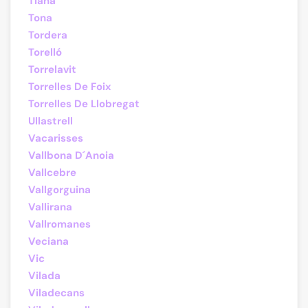
Tiana
Tona
Tordera
Torelló
Torrelavit
Torrelles De Foix
Torrelles De Llobregat
Ullastrell
Vacarisses
Vallbona D´Anoia
Vallcebre
Vallgorguina
Vallirana
Vallromanes
Veciana
Vic
Vilada
Viladecans