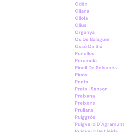
Odèn
Oliana
Oliola
Olius
Organyà
Os De Balaguer
Ossó De Sió
Penelles
Peramola
Pinell De Solsonès
Pinós
Ponts
Prats I Sansor
Preixana
Preixens
Prullans
Puiggròs
Puigverd D´Agramunt
Puigverd De Lleida