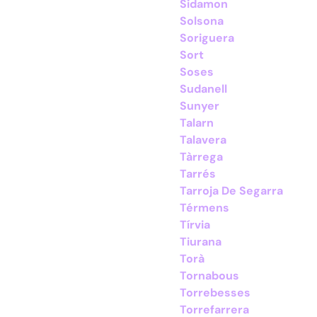
Sidamon
Solsona
Soriguera
Sort
Soses
Sudanell
Sunyer
Talarn
Talavera
Tàrrega
Tarrés
Tarroja De Segarra
Térmens
Tírvia
Tiurana
Torà
Tornabous
Torrebesses
Torrefarrera