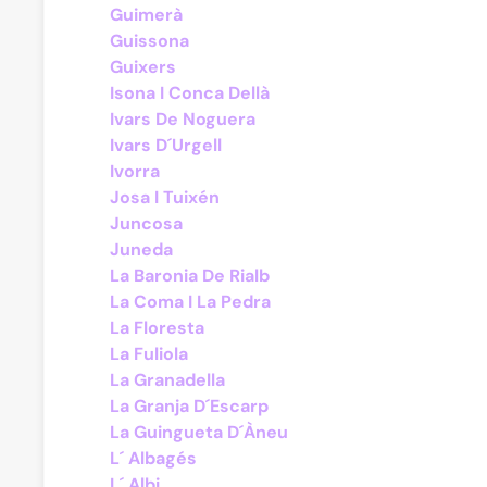
Guimerà
Guissona
Guixers
Isona I Conca Dellà
Ivars De Noguera
Ivars D´Urgell
Ivorra
Josa I Tuixén
Juncosa
Juneda
La Baronia De Rialb
La Coma I La Pedra
La Floresta
La Fuliola
La Granadella
La Granja D´Escarp
La Guingueta D´Àneu
L´ Albagés
L´ Albi