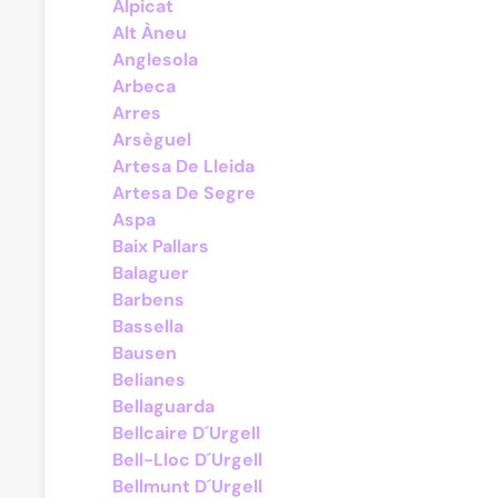
Alpicat
Alt Àneu
Anglesola
Arbeca
Arres
Arsèguel
Artesa De Lleida
Artesa De Segre
Aspa
Baix Pallars
Balaguer
Barbens
Bassella
Bausen
Belianes
Bellaguarda
Bellcaire D´Urgell
Bell-Lloc D´Urgell
Bellmunt D´Urgell