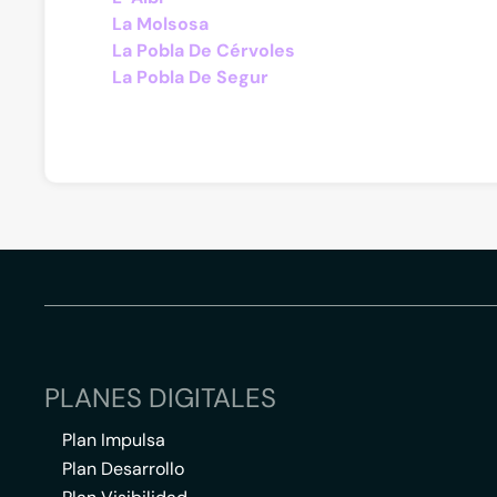
La Molsosa
La Pobla De Cérvoles
La Pobla De Segur
PLANES DIGITALES
Plan Impulsa
Plan Desarrollo