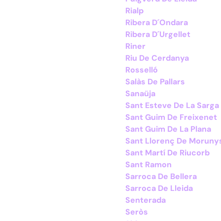
Rialp
Ribera D´Ondara
Ribera D´Urgellet
Riner
Riu De Cerdanya
Rosselló
Salàs De Pallars
Sanaüja
Sant Esteve De La Sarga
Sant Guim De Freixenet
Sant Guim De La Plana
Sant Llorenç De Moruny
Sant Martí De Riucorb
Sant Ramon
Sarroca De Bellera
Sarroca De Lleida
Senterada
Seròs