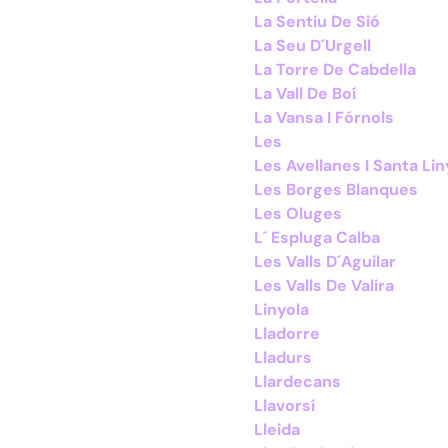
La Sentiu De Sió
La Seu D´Urgell
La Torre De Cabdella
La Vall De Boí
La Vansa I Fórnols
Les
Les Avellanes I Santa Lin
Les Borges Blanques
Les Oluges
L´ Espluga Calba
Les Valls D´Aguilar
Les Valls De Valira
Linyola
Lladorre
Lladurs
Llardecans
Llavorsí
Lleida