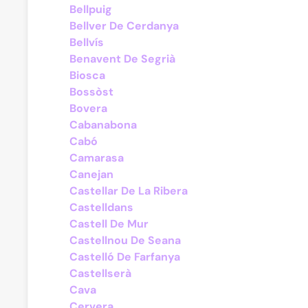
Bellpuig
Bellver De Cerdanya
Bellvís
Benavent De Segrià
Biosca
Bossòst
Bovera
Cabanabona
Cabó
Camarasa
Canejan
Castellar De La Ribera
Castelldans
Castell De Mur
Castellnou De Seana
Castelló De Farfanya
Castellserà
Cava
Cervera