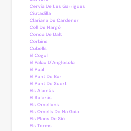
Cervià De Les Garrigues
Ciutadilla
Clariana De Cardener
Coll De Nargó
Conca De Dalt
Corbins
Cubells
El Cogul
El Palau D´Anglesola
El Poal
El Pont De Bar
El Pont De Suert
Els Alamús
El Soleràs
Els Omellons
Els Omells De Na Gaia
Els Plans De Sió
Els Torms