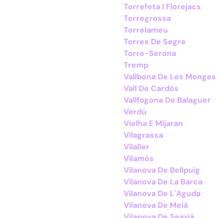
Torrefeta I Florejacs
Torregrossa
Torrelameu
Torres De Segre
Torre-Serona
Tremp
Vallbona De Les Monges
Vall De Cardós
Vallfogona De Balaguer
Verdú
Vielha E Mijaran
Vilagrassa
Vilaller
Vilamòs
Vilanova De Bellpuig
Vilanova De La Barca
Vilanova De L´Aguda
Vilanova De Meià
Vilanova De Segrià