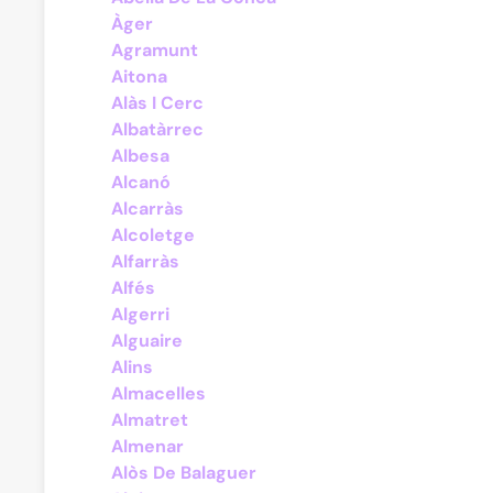
Àger
Agramunt
Aitona
Alàs I Cerc
Albatàrrec
Albesa
Alcanó
Alcarràs
Alcoletge
Alfarràs
Alfés
Algerri
Alguaire
Alins
Almacelles
Almatret
Almenar
Alòs De Balaguer