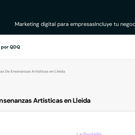
Marketing digital para empresas
Incluye tu negoc
 por QDQ
s De Ensenanzas Artisticas en Lleida
senanzas Artisticas en Lleida
La Portella