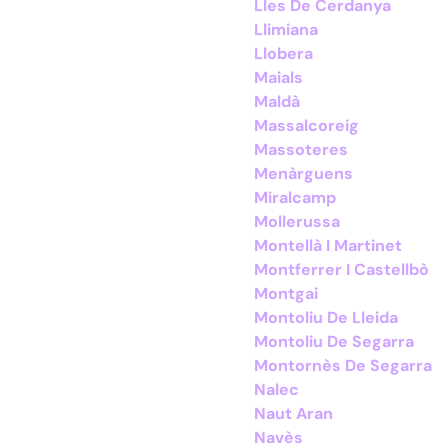
Lles De Cerdanya
Llimiana
Llobera
Maials
Maldà
Massalcoreig
Massoteres
Menàrguens
Miralcamp
Mollerussa
Montellà I Martinet
Montferrer I Castellbò
Montgai
Montoliu De Lleida
Montoliu De Segarra
Montornès De Segarra
Nalec
Naut Aran
Navès