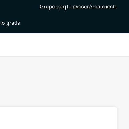
Grupo qdq
Tu asesor
Área cliente
io gratis