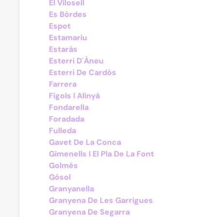
El Vilosell
Es Bòrdes
Espot
Estamariu
Estaràs
Esterri D´Àneu
Esterri De Cardós
Farrera
Fígols I Alinyà
Fondarella
Foradada
Fulleda
Gavet De La Conca
Gimenells I El Pla De La Font
Golmés
Gósol
Granyanella
Granyena De Les Garrigues
Granyena De Segarra