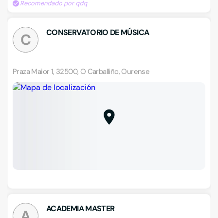
Recomendado por qdq
CONSERVATORIO DE MÚSICA
C
Praza Maior 1, 32500, O Carballiño, Ourense
ACADEMIA MASTER
A